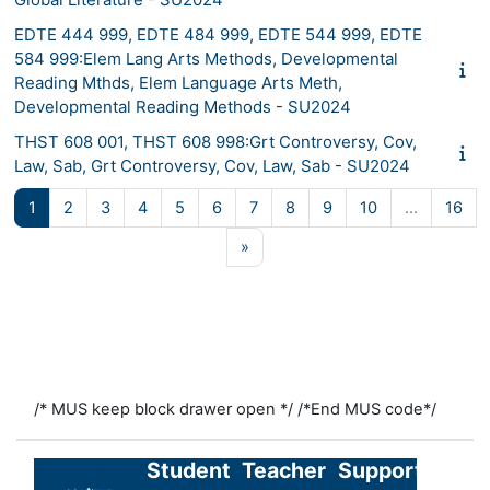
EDTE 444 999, EDTE 484 999, EDTE 544 999, EDTE
584 999:Elem Lang Arts Methods, Developmental
Reading Mthds, Elem Language Arts Meth,
Developmental Reading Methods - SU2024
THST 608 001, THST 608 998:Grt Controversy, Cov,
Law, Sab, Grt Controversy, Cov, Law, Sab - SU2024
Страница 1
Страница 2
Страница 3
Страница 4
Страница 5
Страница 6
Страница 7
Страница 8
Страница 9
Страница 10
Стр
1
2
3
4
5
6
7
8
9
10
…
16
Следующая страница
»
/* MUS keep block drawer open */
/*End MUS code*/
Student
Teacher
Support