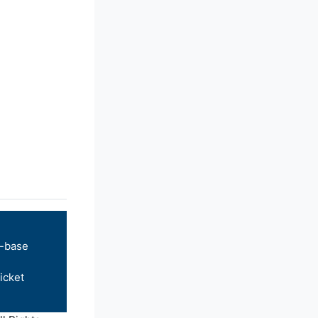
-base
icket