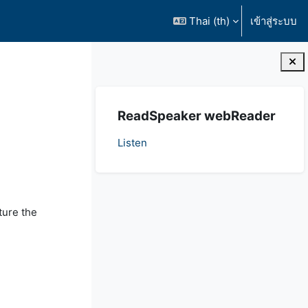
Thai ‎(th)‎
เข้าสู่ระบบ
บล็อค
ข้าม {$ a}
ReadSpeaker webReader
Listen
ture the