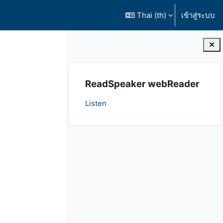
Thai ‎(th)‎
เข้าสู่ระบบ
บล็อค
ข้าม {$ a}
ReadSpeaker webReader
Listen