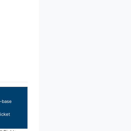
-base
icket