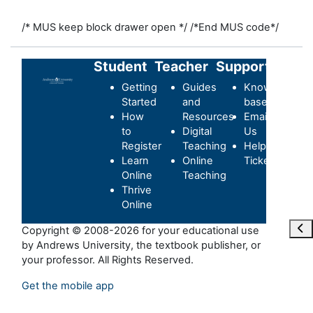
/* MUS keep block drawer open */
/*End MUS code*/
Student
Teacher
Support
Getting
Guides
Knowledge-
Started
and
base
How
Resources
Email
to
Digital
Us
Register
Teaching
Helpdesk
Learn
Online
Ticket
Online
Teaching
Thrive
Online
Ope
Copyright © 2008-2026 for your educational use
by Andrews University, the textbook publisher, or
your professor. All Rights Reserved.
Get the mobile app